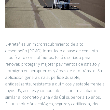
E-Krete® es un microrrecubrimiento de alto
desempeño (PCMO) formulado a base de cemento
modificado con polímeros. Está diseñado para
renovar, proteger y mejorar pavimentos de asfalto y
hormigón en aeropuertos y áreas de alto tránsito. Su
aplicación genera una superficie durable,
antideslizante, resistente a químicos y estable frente a
rayos UV, aceites y combustibles, con un acabado
similar al concreto y una vida útil superior a 15 años.
Es una solución ecológica, segura y certificada, ideal